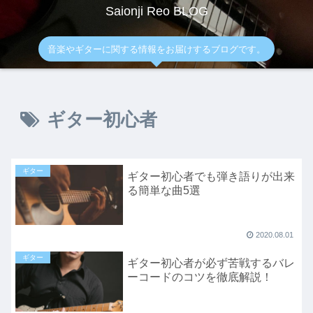
Saionji Reo BLOG
音楽やギターに関する情報をお届けするブログです。
ギター初心者
ギター
ギター初心者でも弾き語りが出来
る簡単な曲5選
2020.08.01
ギター
ギター初心者が必ず苦戦するバレ
ーコードのコツを徹底解説！