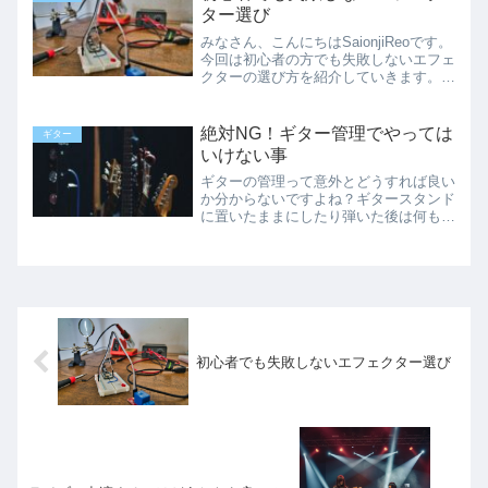
ター選び
みなさん、こんにちはSaionjiReoです。
今回は初心者の方でも失敗しないエフェ
クターの選び方を紹介していきます。エ
フェクターってエレキギターには必須ア
イテムですよね。ですが、値段もそこそ
こかかりますので、出来れば失敗したく
絶対NG！ギター管理でやっては
ギター
ないもの。どん...
いけない事
ギターの管理って意外とどうすれば良い
か分からないですよね？ギタースタンド
に置いたままにしたり弾いた後は何も手
入れをしなかったり、実は知らないうち
にやっている事がギターをダメにするか
も⁉やってはいけない、絶対NGな管理の
仕方等やギターが長く使える管理法も紹
介！
初心者でも失敗しないエフェクター選び