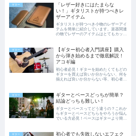
日々のお手入れのポイントやメンテナン
「レザー好きにはたまらな
ギター
ス方法を紹介しています。
い！」ギタリストが持つべきレ
ザーアイテム
ギタリストが持つべき小物のレザーアイ
テムを簡単に紹介しています。楽器関連
の物でレザーのアイテムはとてもカッコ
良く使えば使うほど味が出て良い物にな
りますよね。「レザーをこよなく愛する
方必見！」の内容となっています。
【ギター初心者入門講座】購入
ギター
から弾き始めるまで徹底解説！
アコギ編
初心者必見！ギターを始めたくてもどの
ギターを買えば良いか分からない、何を
揃えれば良いか分からない等、初心者の
方が不安や疑問に思う事を徹底解説！こ
れからギターを始める初心者の方向けに
必要な物や道具等、まずやるべき事を詳
ギターとベースどっちが簡単？
ギター
しく説明しています。
結論どっちも難しい！
ギターとベースってどう違うの？これか
らギターとベースどちらをやろうか悩ん
でいる方必見！ベースはギターより簡単
で目立たないと思っている方も多いです
が、そんな事はありません！ギターとベ
ースの違いや特徴を細かく徹底解説！
初心者でも失敗しないエフェク
ギター