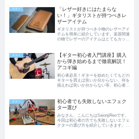
クギターとエレキギターの違いや特徴等
をわかりやすく説明しています。ギター
「レザー好きにはたまらな
ギター
を選ぶのに迷っている方必見です。
い！」ギタリストが持つべきレ
ザーアイテム
ギタリストが持つべき小物のレザーアイ
テムを簡単に紹介しています。楽器関連
の物でレザーのアイテムはとてもカッコ
良く使えば使うほど味が出て良い物にな
りますよね。「レザーをこよなく愛する
方必見！」の内容となっています。
【ギター初心者入門講座】購入
ギター
から弾き始めるまで徹底解説！
アコギ編
初心者必見！ギターを始めたくてもどの
ギターを買えば良いか分からない、何を
揃えれば良いか分からない等、初心者の
方が不安や疑問に思う事を徹底解説！こ
れからギターを始める初心者の方向けに
必要な物や道具等、まずやるべき事を詳
初心者でも失敗しないエフェク
ギター
しく説明しています。
ター選び
みなさん、こんにちはSaionjiReoです。
今回は初心者の方でも失敗しないエフェ
クターの選び方を紹介していきます。エ
フェクターってエレキギターには必須ア
イテムですよね。ですが、値段もそこそ