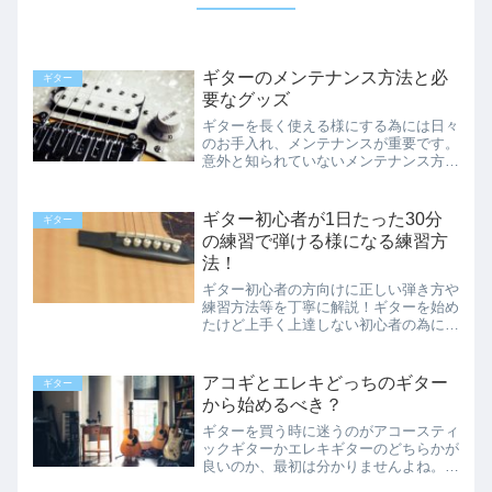
ギターのメンテナンス方法と必
ギター
要なグッズ
ギターを長く使える様にする為には日々
のお手入れ、メンテナンスが重要です。
意外と知られていないメンテナンス方法
やグッズ、ギターの管理方法など初心者
の方でも分かりやすく説明しています、
日々のお手入れのポイントやメンテナン
ギター初心者が1日たった30分
ギター
ス方法を紹介しています。
の練習で弾ける様になる練習方
法！
ギター初心者の方向けに正しい弾き方や
練習方法等を丁寧に解説！ギターを始め
たけど上手く上達しない初心者の為に基
本的な基礎や弾ける様になる為のポイン
ト、役に立つ情報も含めた1日30分の練
習方法も紹介！ギターをもっと上手に弾
アコギとエレキどっちのギター
ギター
きたいという方、必見です！
から始めるべき？
ギターを買う時に迷うのがアコースティ
ックギターかエレキギターのどちらかが
良いのか、最初は分かりませんよね。ど
ちらがおすすめなのか、アコースティッ